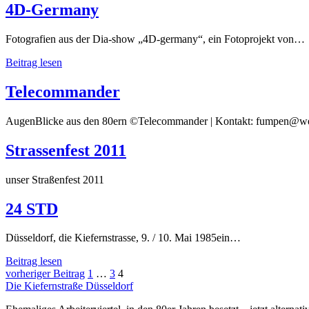
4D-Germany
Fotografien aus der Dia-show „4D-germany“, ein Fotoprojekt von…
4D-
Beitrag lesen
germany
Telecommander
AugenBlicke aus den 80ern ©Telecommander | Kontakt: fumpen@w
Strassenfest 2011
unser Straßenfest 2011
24 STD
Düsseldorf, die Kiefernstrasse, 9. / 10. Mai 1985ein…
24
Beitrag lesen
Seitennummerierung
STD
vorheriger Beitrag
1
…
3
4
Die Kiefernstraße Düsseldorf
der