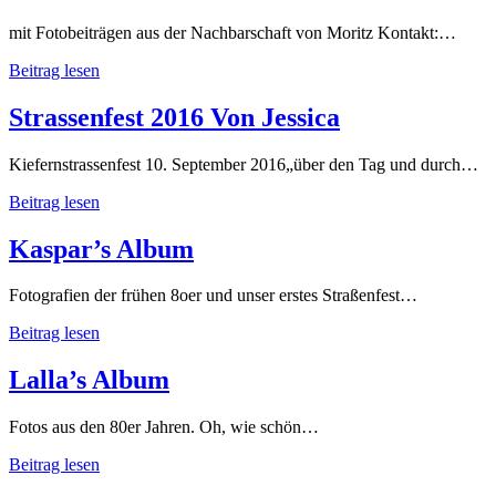
mit Fotobeiträgen aus der Nachbarschaft von Moritz Kontakt:…
Strassenfest
Beitrag lesen
2016
–
Strassenfest 2016 Von Jessica
in
the
Kiefernstrassenfest 10. September 2016„über den Tag und durch…
mix
Strassenfest
Beitrag lesen
2016
von
Kaspar’s Album
Jessica
Fotografien der frühen 8oer und unser erstes Straßenfest…
Kaspar’s
Beitrag lesen
Album
Lalla’s Album
Fotos aus den 80er Jahren. Oh, wie schön…
Lalla’s
Beitrag lesen
Album